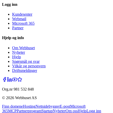
Logg inn
Kundesenter
Webmail
Microsoft 365
Partner
Hjelp og info
Om Webhuset
Nyheter
Hjelp
Spørsmål og svar
Vilkår og personvern
Driftsmeldinger
Org.nr 981 532 848
©
2026
Webhuset AS
Finn domene
Hosting
Nettsidebygger
E-post
Microsoft
365
MCP
Partnerprogram
Startup
Nyheter
Om oss
Hjelp
Logg inn