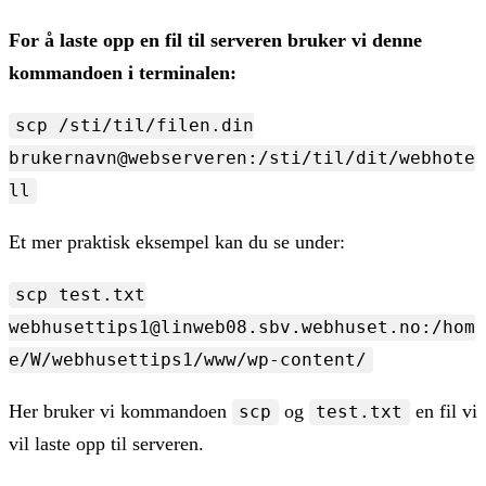
For å laste opp en fil til serveren bruker vi denne
kommandoen i terminalen:
scp /sti/til/filen.din
brukernavn@webserveren:/sti/til/dit/webhote
ll
Et mer praktisk eksempel kan du se under:
scp test.txt
webhusettips1@linweb08.sbv.webhuset.no:/hom
e/W/webhusettips1/www/wp-content/
Her bruker vi kommandoen
og
en fil vi
scp
test.txt
vil laste opp til serveren.