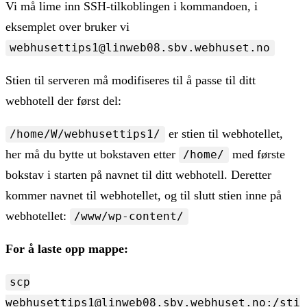
Vi må lime inn SSH-tilkoblingen i kommandoen, i
eksemplet over bruker vi
webhusettips1@linweb08.sbv.webhuset.no
Stien til serveren må modifiseres til å passe til ditt
webhotell der først del:
er stien til webhotellet,
/home/W/webhusettips1/
her må du bytte ut bokstaven etter
med første
/home/
bokstav i starten på navnet til ditt webhotell. Deretter
kommer navnet til webhotellet, og til slutt stien inne på
webhotellet:
/www/wp-content/
For å laste opp mappe:
scp
webhusettips1@linweb08.sbv.webhuset.no:/sti