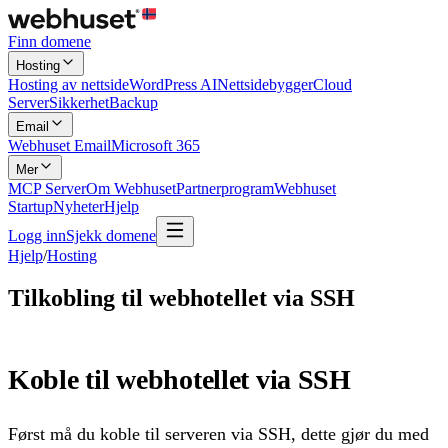
Finn domene
Hosting
Hosting av nettside
WordPress AI
Nettsidebygger
Cloud
Server
Sikkerhet
Backup
Email
Webhuset Email
Microsoft 365
Mer
MCP Server
Om Webhuset
Partnerprogram
Webhuset
Startup
Nyheter
Hjelp
Logg inn
Sjekk domene
Hjelp
/
Hosting
Tilkobling til webhotellet via SSH
Koble til webhotellet via SSH
Først må du koble til serveren via SSH, dette gjør du med