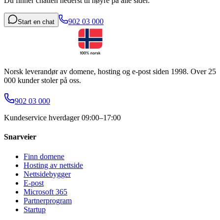
Du finner chatten nederst til høyre på alle sider.
902 03 000
Start en chat
Norsk leverandør av domene, hosting og e-post siden 1998. Over 25
000 kunder stoler på oss.
902 03 000
Kundeservice hverdager 09:00–17:00
Snarveier
Finn domene
Hosting av nettside
Nettsidebygger
E-post
Microsoft 365
Partnerprogram
Startup